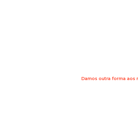
TRANSF
Damos outra forma aos m
Aceitamos desafios que ul
forma convencional e dam
em autênticas obras de ar